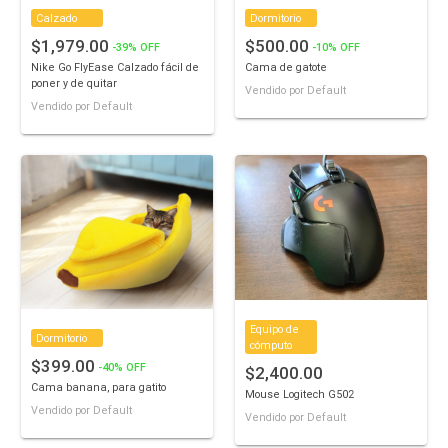
Calzado
Dormitorio
$1,979.00
$500.00
-39% OFF
-10% OFF
Nike Go FlyEase Calzado fácil de
Cama de gatote
poner y de quitar
Vendido por Default
Vendido por Default
Equipo de
Dormitorio
cómputo
$399.00
-40% OFF
$2,400.00
Cama banana, para gatito
Mouse Logitech G502
Vendido por Default
Vendido por Default