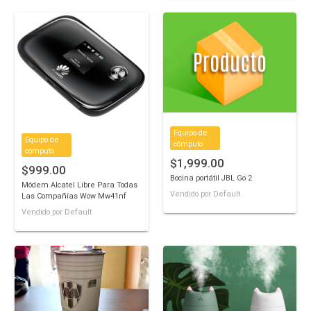
Equipo de
Equipo de
cómputo
cómputo
$1,999.00
$999.00
Bocina portátil JBL Go 2
Módem Alcatel Libre Para Todas
Vendido por Default
Las Compañías Wow Mw41nf
Vendido por Default