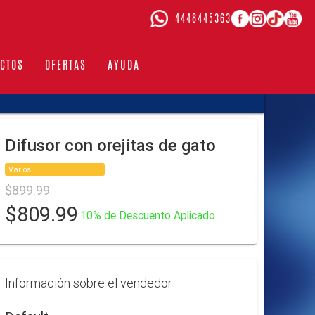
4448445363
CTOS
OFERTAS
AYUDA
Difusor con orejitas de gato
Varios
$899.99
$809.99
10% de Descuento Aplicado
Información sobre el vendedor