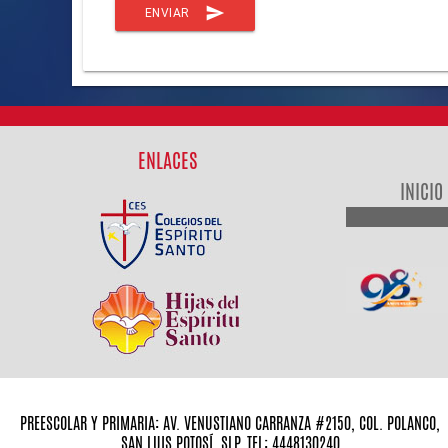
send
ENVIAR
ENLACES
INICIO
PREESCOLAR Y PRIMARIA: AV. VENUSTIANO CARRANZA #2150, COL. POLANCO,
SAN LUIS POTOSÍ, SLP. TEL: 4448130240