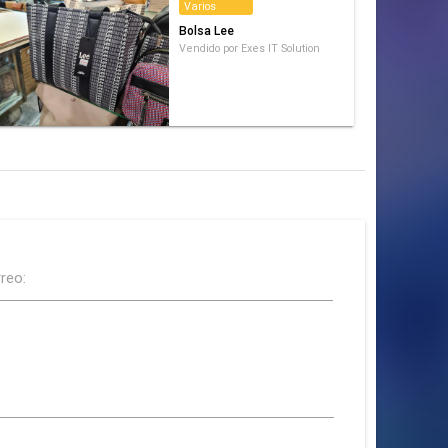
Varios
Bolsa Lee
Vendido por Exes IT Solution
reo: